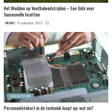
Het Wedden op Voetbalwedstrijden – Een Gids voor
Succesvolle Inzetten
ONLINO
11 september 2023
POSTED
BY
TECH & FUTURE
Personeelstekort in de techniek loopt op: wat nu?