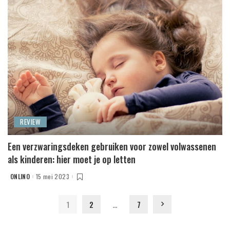
REVIEW
Een verzwaringsdeken gebruiken voor zowel volwassenen
als kinderen: hier moet je op letten
ONLINO
15 mei 2023
POSTED
BY
1
2
…
7