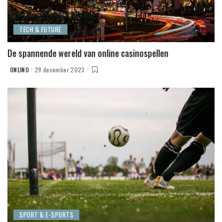
TECH & FUTURE
De spannende wereld van online casinospellen
ONLINO
29 december 2023
POSTED
BY
SPORT & E-SPORTS