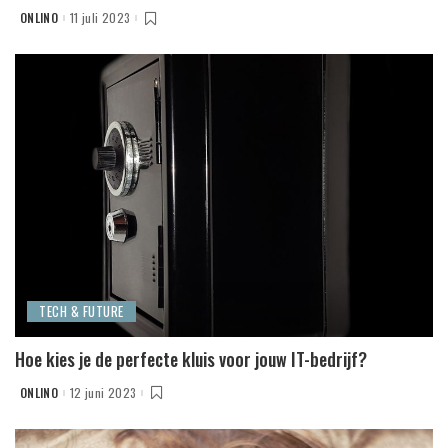
ONLINO
11 juli 2023
POSTED
BY
TECH & FUTURE
Hoe kies je de perfecte kluis voor jouw IT-bedrijf?
ONLINO
12 juni 2023
POSTED
BY