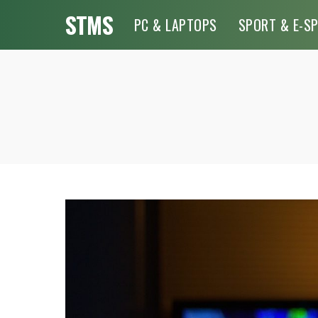
STMS
PC & LAPTOPS
SPORT & E-S