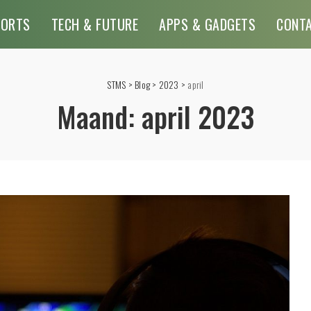
PORTS
TECH & FUTURE
APPS & GADGETS
CONT
STMS
>
Blog
>
2023
>
april
Maand:
april 2023