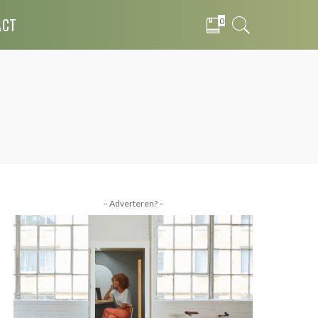
ACT
0
– Adverteren? –