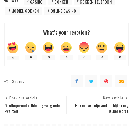
Tags:
CASINO
GOKKEN
GOKKEN TELEFOON
MOBIEL GOKKEN
ONLINE CASINO
What’s your reaction?
0
0
0
0
0
0
1
Shares
Previous Article
Next Article
Goedkope voetbalkleding van goede
Hoe een avondje voetbal kijken nog
kwaliteit
leuker wordt