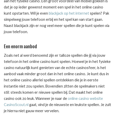
aan het fysieke casino. Een groot voordeel van mobiel gokken is
dat je op ieder gewenst moment een spel in het online casino
kunt opstarten. Wil je even
blackjack op het internet
spelen? Pak
simpelweg jouw telefoon erbij en het spel kan van start gaan.
Naast blackjack zijn er nog veel meer spellen die je kunt spelen via
jouw telefoon.
Een enorm aanbod
Zoals net al werd benoemd zijn er talloze spellen die jij via jouw
telefoon in het online casino kunt spelen. Hoewel je in het fysieke
casino natuurlijk kunt genieten van de echte casinosfeer, is het
aanbod vaak minder groot dan in het online casino. Je kunt dus in
het online casino allerlei spellen ontdekken die je in eerste
instantie niet zou spelen. Bovendien zitten de spelmakers niet
stil: steeds komen er nieuwe spellen bij. Dat maakt het online
casino ook zo leuk. Wanneer je naar de
online casino website
CasinoScout.nl
gaat, vind je de nieuwste en leukste spellen. Je zult
je hierna niet gauw meer vervelen.