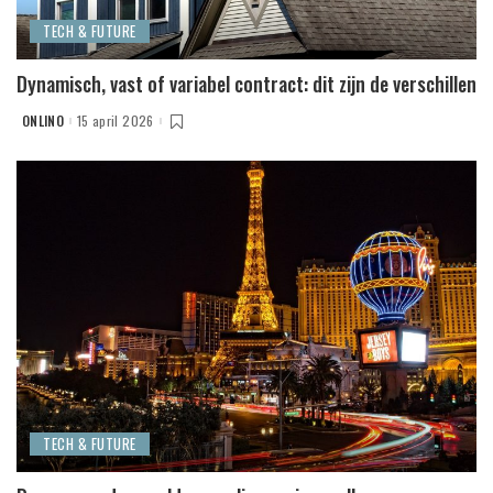
TECH & FUTURE
Dynamisch, vast of variabel contract: dit zijn de verschillen
ONLINO
15 april 2026
POSTED
BY
TECH & FUTURE