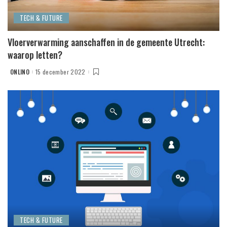
TECH & FUTURE
Vloerverwarming aanschaffen in de gemeente Utrecht:
waarop letten?
ONLINO
15 december 2022
POSTED
BY
TECH & FUTURE