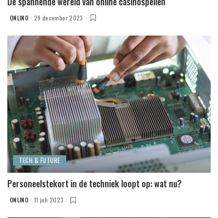
De spannende wereld van online casinospellen
ONLINO
29 december 2023
POSTED
BY
TECH & FUTURE
Personeelstekort in de techniek loopt op: wat nu?
ONLINO
11 juli 2023
POSTED
BY