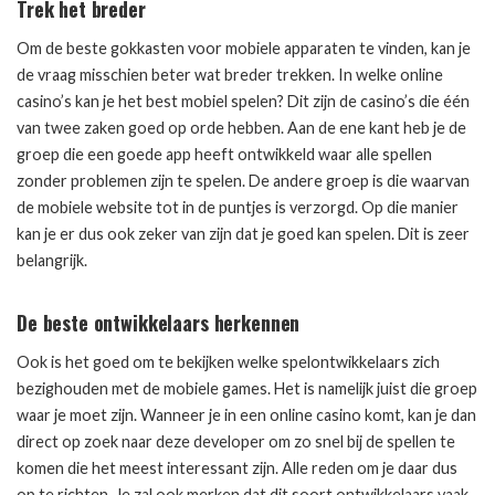
Trek het breder
Om de beste gokkasten voor mobiele apparaten te vinden, kan je
de vraag misschien beter wat breder trekken. In welke online
casino’s kan je het best mobiel spelen? Dit zijn de casino’s die één
van twee zaken goed op orde hebben. Aan de ene kant heb je de
groep die een goede app heeft ontwikkeld waar alle spellen
zonder problemen zijn te spelen. De andere groep is die waarvan
de mobiele website tot in de puntjes is verzorgd. Op die manier
kan je er dus ook zeker van zijn dat je goed kan spelen. Dit is zeer
belangrijk.
De beste ontwikkelaars herkennen
Ook is het goed om te bekijken welke spelontwikkelaars zich
bezighouden met de mobiele games. Het is namelijk juist die groep
waar je moet zijn. Wanneer je in een online casino komt, kan je dan
direct op zoek naar deze developer om zo snel bij de spellen te
komen die het meest interessant zijn. Alle reden om je daar dus
op te richten. Je zal ook merken dat dit soort ontwikkelaars vaak