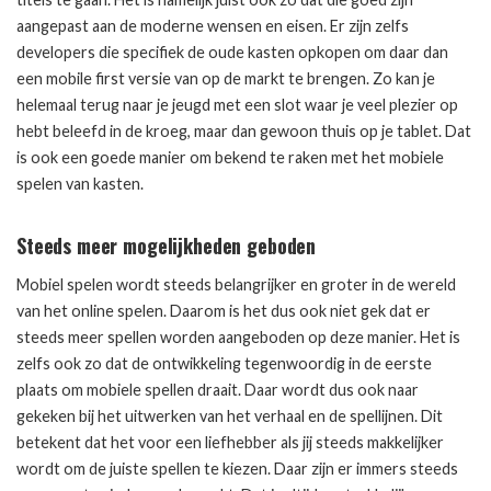
aangepast aan de moderne wensen en eisen. Er zijn zelfs
developers die specifiek de oude kasten opkopen om daar dan
een mobile first versie van op de markt te brengen. Zo kan je
helemaal terug naar je jeugd met een slot waar je veel plezier op
hebt beleefd in de kroeg, maar dan gewoon thuis op je tablet. Dat
is ook een goede manier om bekend te raken met het mobiele
spelen van kasten.
Steeds meer mogelijkheden geboden
Mobiel spelen wordt steeds belangrijker en groter in de wereld
van het online spelen. Daarom is het dus ook niet gek dat er
steeds meer spellen worden aangeboden op deze manier. Het is
zelfs ook zo dat de ontwikkeling tegenwoordig in de eerste
plaats om mobiele spellen draait. Daar wordt dus ook naar
gekeken bij het uitwerken van het verhaal en de spellijnen. Dit
betekent dat het voor een liefhebber als jij steeds makkelijker
wordt om de juiste spellen te kiezen. Daar zijn er immers steeds