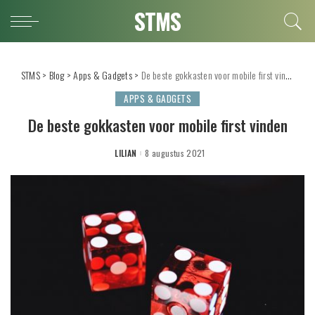
STMS
STMS
>
Blog
>
Apps & Gadgets
>
De beste gokkasten voor mobile first vinden
APPS & GADGETS
De beste gokkasten voor mobile first vinden
LILIAN
8 augustus 2021
POSTED
BY